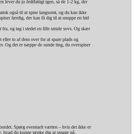
len lever du jo fedtfattigt igen, så de 1-2 kg, der
sk også til at spise langsomt, og du kan ikke
piser færdig, der kan få dig til at snuppe en bid
 fra, og tag i stedet en lille smule sovs. Og skær
 eller to af dem over for at spare plads og
iser. Og det er næppe de sunde ting, du overspiser
stbordet. Spørg eventuelt værten – hvis det ikke er
lge, hvad du kunne tænke dig at smage på.