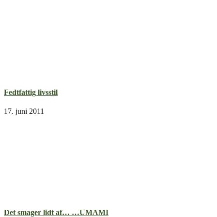
Fedtfattig livsstil
17. juni 2011
Det smager lidt af… …UMAMI