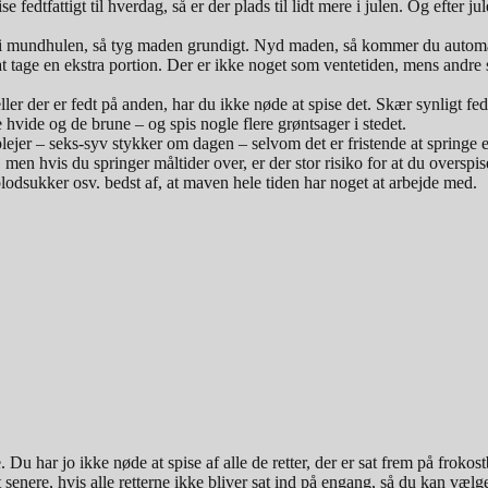
se fedtfattigt til hverdag, så er der plads til lidt mere i julen. Og efter ju
 i mundhulen, så tyg maden grundigt. Nyd maden, så kommer du automati
at tage en ekstra portion. Der er ikke noget som ventetiden, mens andre s
r der er fedt på anden, har du ikke nøde at spise det. Skær synligt fedt
 hvide og de brune – og spis nogle flere grøntsager i stedet.
ejer – seks-syv stykker om dagen – selvom det er fristende at springe et
, men hvis du springer måltider over, er der stor risiko for at du oversp
, blodsukker osv. bedst af, at maven hele tiden har noget at arbejde med.
e. Du har jo ikke nøde at spise af alle de retter, der er sat frem på froko
et senere, hvis alle retterne ikke bliver sat ind på engang, så du kan væ