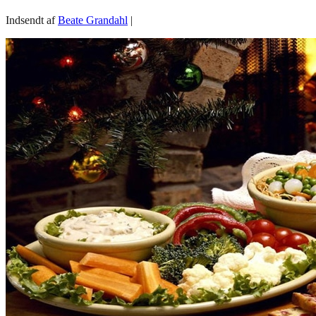
Indsendt af
Beate Grandahl
|