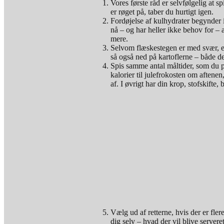
Vores første råd er selvfølgelig at spi
er røget på, taber du hurtigt igen.
Fordøjelse af kulhydrater begynder
nå – og har heller ikke behov for – 
mere.
Selvom flæskestegen er med svær, elle
så også ned på kartoflerne – både de
Spis samme antal måltider, som du pl
kalorier til julefrokosten om aftenen
af. I øvrigt har din krop, stofskifte
Vælg ud af retterne, hvis der er fler
dig selv – hvad der vil blive server