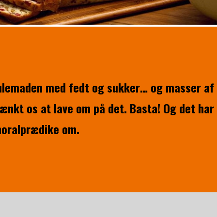
 julemaden med fedt og sukker… og masser af 
nkt os at lave om på det. Basta! Og det har
 moralprædike om.