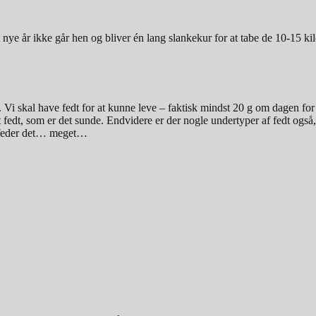
 nye år ikke går hen og bliver én lang slankekur for at tabe de 10-15 kil
e. Vi skal have fedt for at kunne leve – faktisk mindst 20 g om dagen for
 fedt, som er det sunde. Endvidere er der nogle undertyper af fedt ogs
å feder det… meget…