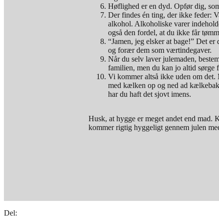
Høflighed er en dyd. Opfør dig, som
Der findes én ting, der ikke feder: V
alkohol. Alkoholiske varer indeholde
også den fordel, at du ikke får tø
“Jamen, jeg elsker at bage!” Det er
og forær dem som værtindegaver.
Når du selv laver julemaden, bestem
familien, men du kan jo altid sørge f
Vi kommer altså ikke uden om det. Mo
med kælken op og ned ad kælkebakken
har du haft det sjovt imens.
Husk, at hygge er meget andet end mad. K
kommer rigtig hyggeligt gennem julen med 
Del: