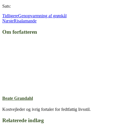
Sats:
Tidligere
Genopvarmning af grønkål
Næste
Risalamande
Om forfatteren
Beate Grandahl
Kostvejleder og ivrig fortaler for fedtfattig livsstil.
Relaterede indlæg