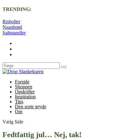
TRENDING:
Risboller
Naanbrød
Saltmandler
Forside
Shoppen
Opskrifter
Inspiration
Tips
Den sorte gryde
Om
Vælg Side
Fedtfattig jul… Nej, tak!