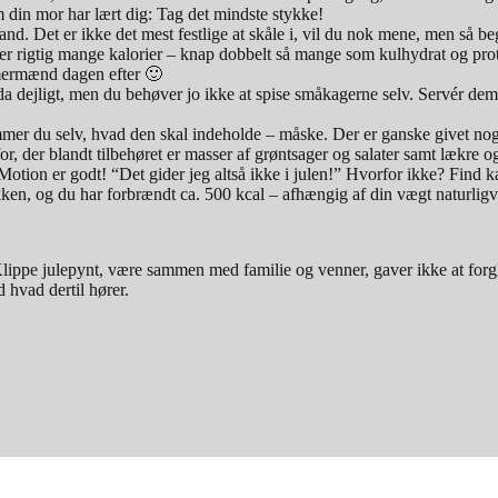
 din mor har lært dig: Tag det mindste stykke!
and. Det er ikke det mest festlige at skåle i, vil du nok mene, men så beg
r rigtig mange kalorier – knap dobbelt så mange som kulhydrat og protei
mmermænd dagen efter 🙂
 da dejligt, men du behøver jo ikke at spise småkagerne selv. Servér de
mer du selv, hvad den skal indeholde – måske. Der er ganske givet nogle
or, der blandt tilbehøret er masser af grøntsager og salater samt lækre o
tion er godt! “Det gider jeg altså ikke i julen!” Hvorfor ikke? Find kæ
, og du har forbrændt ca. 500 kcal – afhængig af din vægt naturligvis
lippe julepynt, være sammen med familie og venner, gaver ikke at forg
hvad dertil hører.