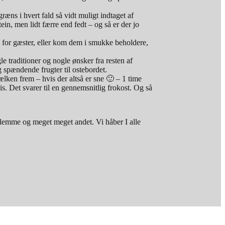
ræns i hvert fald så vidt muligt indtaget af
n, men lidt færre end fedt – og så er der jo
m for gæster, eller kom dem i smukke beholdere,
 traditioner og nogle ønsker fra resten af
g spændende frugter til ostebordet.
lken frem – hvis der altså er sne 🙂 – 1 time
. Det svarer til en gennemsnitlig frokost. Og så
lemme og meget meget andet. Vi håber I alle