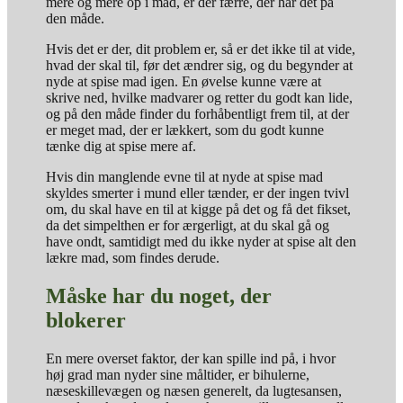
mere og mere op i mad, er der færre, der har det på
den måde.
Hvis det er der, dit problem er, så er det ikke til at vide,
hvad der skal til, før det ændrer sig, og du begynder at
nyde at spise mad igen. En øvelse kunne være at
skrive ned, hvilke madvarer og retter du godt kan lide,
og på den måde finder du forhåbentligt frem til, at der
er meget mad, der er lækkert, som du godt kunne
tænke dig at spise mere af.
Hvis din manglende evne til at nyde at spise mad
skyldes smerter i mund eller tænder, er der ingen tvivl
om, du skal have en til at kigge på det og få det fikset,
da det simpelthen er for ærgerligt, at du skal gå og
have ondt, samtidigt med du ikke nyder at spise alt den
lækre mad, som findes derude.
Måske har du noget, der
blokerer
En mere overset faktor, der kan spille ind på, i hvor
høj grad man nyder sine måltider, er bihulerne,
næseskillevægen og næsen generelt, da lugtesansen,