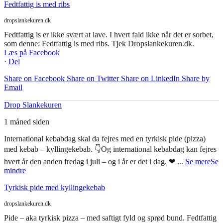
Fedtfattig is med ribs
dropslankekuren.dk
Fedtfattig is er ikke svært at lave. I hvert fald ikke når det er sorbet,
som denne: Fedtfattig is med ribs. Tjek Dropslankekuren.dk.
Læs på Facebook
·
Del
Share on Facebook
Share on Twitter
Share on LinkedIn
Share by
Email
Drop Slankekuren
1 måned siden
International kebabdag skal da fejres med en tyrkisk pide (pizza)
med kebab – kyllingekebab. 👇
Og international kebabdag kan fejres
hvert år den anden fredag i juli – og i år er det i dag. ❤
...
Se mere
Se
mindre
Tyrkisk pide med kyllingekebab
dropslankekuren.dk
Pide – aka tyrkisk pizza – med saftigt fyld og sprød bund. Fedtfattig