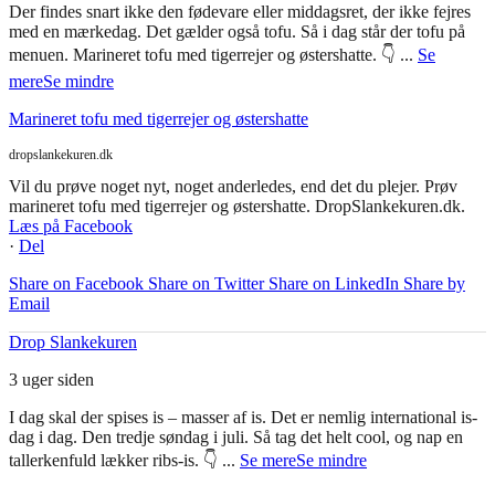
Der findes snart ikke den fødevare eller middagsret, der ikke fejres
med en mærkedag. Det gælder også tofu. Så i dag står der tofu på
menuen. Marineret tofu med tigerrejer og østershatte. 👇
...
Se
mere
Se mindre
Marineret tofu med tigerrejer og østershatte
dropslankekuren.dk
Vil du prøve noget nyt, noget anderledes, end det du plejer. Prøv
marineret tofu med tigerrejer og østershatte. DropSlankekuren.dk.
Læs på Facebook
·
Del
Share on Facebook
Share on Twitter
Share on LinkedIn
Share by
Email
Drop Slankekuren
3 uger siden
I dag skal der spises is – masser af is. Det er nemlig international is-
dag i dag. Den tredje søndag i juli. Så tag det helt cool, og nap en
tallerkenfuld lækker ribs-is. 👇
...
Se mere
Se mindre