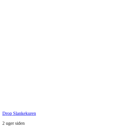
4653 Karise
Tlf.: +45 29 72 55 73
Seneste Facebook-opslag
Drop Slankekuren
2 uger siden