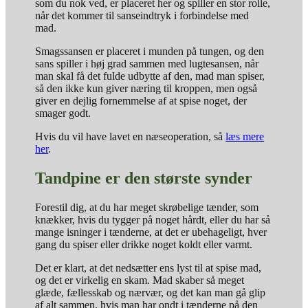
som du nok ved, er placeret her og spiller en stor rolle,
når det kommer til sanseindtryk i forbindelse med
mad.
Smagssansen er placeret i munden på tungen, og den
sans spiller i høj grad sammen med lugtesansen, når
man skal få det fulde udbytte af den, mad man spiser,
så den ikke kun giver næring til kroppen, men også
giver en dejlig fornemmelse af at spise noget, der
smager godt.
Hvis du vil have lavet en næseoperation, så
læs mere
her
.
Tandpine er den største synder
Forestil dig, at du har meget skrøbelige tænder, som
knækker, hvis du tygger på noget hårdt, eller du har så
mange isninger i tænderne, at det er ubehageligt, hver
gang du spiser eller drikke noget koldt eller varmt.
Det er klart, at det nedsætter ens lyst til at spise mad,
og det er virkelig en skam. Mad skaber så meget
glæde, fællesskab og nærvær, og det kan man gå glip
af alt sammen, hvis man har ondt i tænderne på den