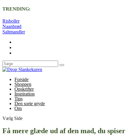
TRENDING:
Risboller
Naanbrød
Saltmandler
Forside
Shoppen
Opskrifter
Inspiration
Tips
Den sorte gryde
Om
Vælg Side
Få mere glæde ud af den mad, du spiser