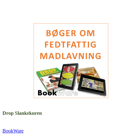
Drop Slankekuren
Udgivet af:
BookWare
Præstemarksvej 20-22