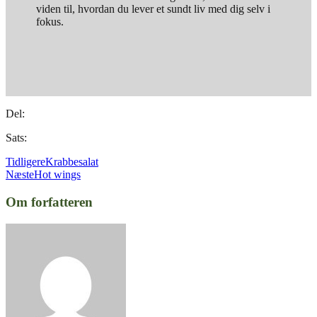
viden til, hvordan du lever et sundt liv med dig selv i
fokus.
Del:
Sats:
Tidligere
Krabbesalat
Næste
Hot wings
Om forfatteren