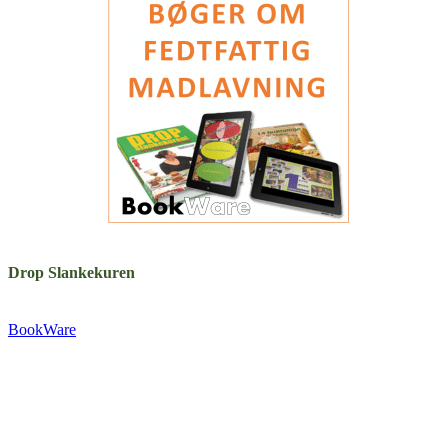
Drop Slankekuren
Udgivet af:
BookWare
Præstemarksvej 20-22
4653 Karise
Tlf.: +45 29 72 55 73