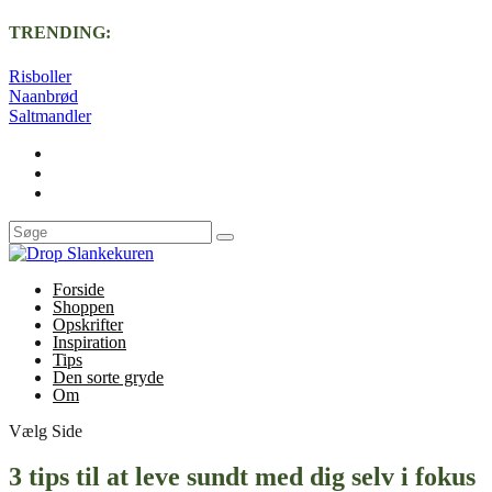
TRENDING:
Risboller
Naanbrød
Saltmandler
Forside
Shoppen
Opskrifter
Inspiration
Tips
Den sorte gryde
Om
Vælg Side
3 tips til at leve sundt med dig selv i fokus