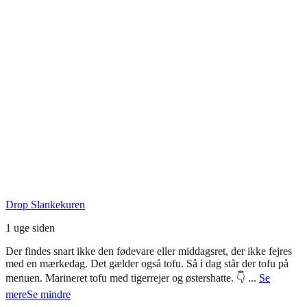
Seneste Facebook-opslag
Drop Slankekuren
1 uge siden
Der findes snart ikke den fødevare eller middagsret, der ikke fejres
med en mærkedag. Det gælder også tofu. Så i dag står der tofu på
menuen. Marineret tofu med tigerrejer og østershatte. 👇
...
Se
mere
Se mindre