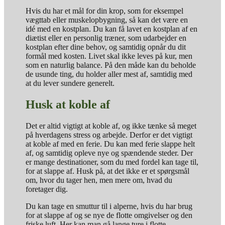
Hvis du har et mål for din krop, som for eksempel
vægttab eller muskelopbygning, så kan det være en
idé med en kostplan. Du kan få lavet en kostplan af en
diætist eller en personlig træner, som udarbejder en
kostplan efter dine behov, og samtidig opnår du dit
formål med kosten. Livet skal ikke leves på kur, men
som en naturlig balance. På den måde kan du beholde
de usunde ting, du holder aller mest af, samtidig med
at du lever sundere generelt.
Husk at koble af
Det er altid vigtigt at koble af, og ikke tænke så meget
på hverdagens stress og arbejde. Derfor er det vigtigt
at koble af med en ferie. Du kan med ferie slappe helt
af, og samtidig opleve nye og spændende steder. Der
er mange destinationer, som du med fordel kan tage til,
for at slappe af. Husk på, at det ikke er et spørgsmål
om, hvor du tager hen, men mere om, hvad du
foretager dig.
Du kan tage en smuttur til i alperne, hvis du har brug
for at slappe af og se nye de flotte omgivelser og den
friske luft. Her kan man gå lange ture i flotte