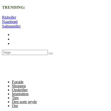
TRENDING:
Risboller
Naanbrød
Saltmandler
Forside
Shoppen
Opskrifter
Inspiration
Tips
Den sorte gryde
Om