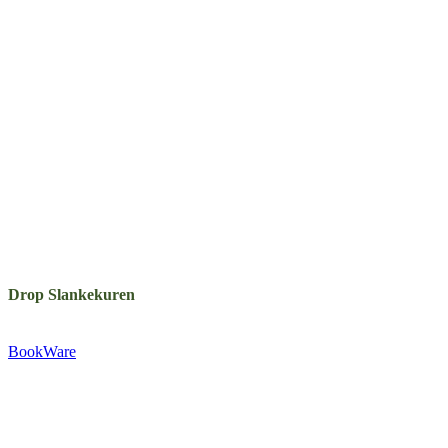
Drop Slankekuren
Udgivet af:
BookWare
Præstemarksvej 20-22
4653 Karise
Tlf.: +45 29 72 55 73