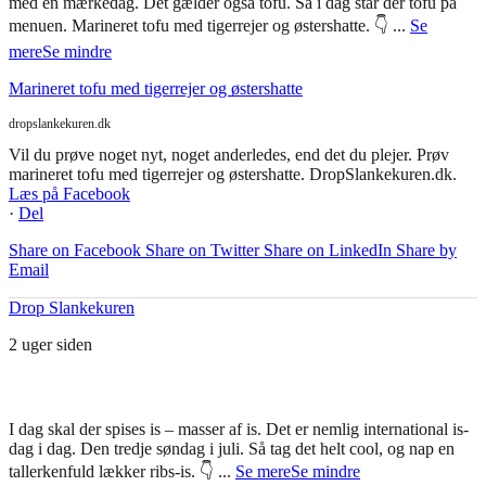
med en mærkedag. Det gælder også tofu. Så i dag står der tofu på
menuen. Marineret tofu med tigerrejer og østershatte. 👇
...
Se
mere
Se mindre
Marineret tofu med tigerrejer og østershatte
dropslankekuren.dk
Vil du prøve noget nyt, noget anderledes, end det du plejer. Prøv
marineret tofu med tigerrejer og østershatte. DropSlankekuren.dk.
Læs på Facebook
·
Del
Share on Facebook
Share on Twitter
Share on LinkedIn
Share by
Email
Drop Slankekuren
2 uger siden
I dag skal der spises is – masser af is. Det er nemlig international is-
dag i dag. Den tredje søndag i juli. Så tag det helt cool, og nap en
tallerkenfuld lækker ribs-is. 👇
...
Se mere
Se mindre