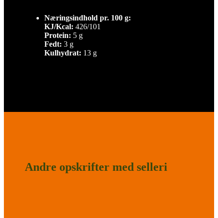
Næringsindhold pr. 100 g:
KJ/Kcal:
426/101
Protein:
5 g
Fedt:
3 g
Kulhydrat:
13 g
Andre opskrifter med selleri