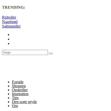
TRENDING:
Risboller
Naanbrød
Saltmandler
Forside
Shoppen
Opskrifter
Inspiration
Tips
Den sorte gryde
Om