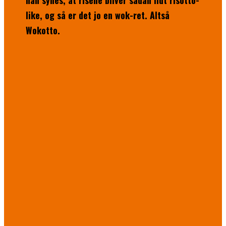
han synes, at risene bliver sådan lidt risotto-
like, og så er det jo en wok-ret. Altså
Wokotto.