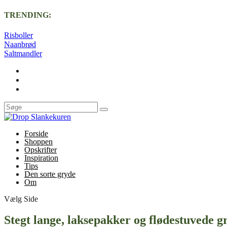
TRENDING:
Risboller
Naanbrød
Saltmandler
Forside
Shoppen
Opskrifter
Inspiration
Tips
Den sorte gryde
Om
Vælg Side
Stegt lange, laksepakker og flødestuvede g