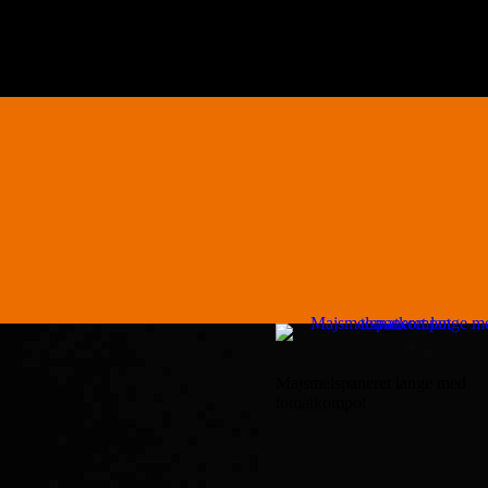
Majsmelspaneret lange med
tomatkompot