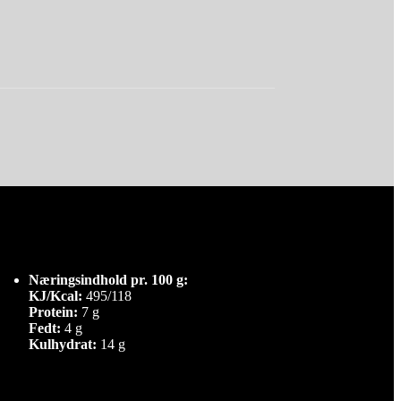
Næringsindhold pr. 100 g:
KJ/Kcal:
495/118
Protein:
7 g
Fedt:
4 g
Kulhydrat:
14 g