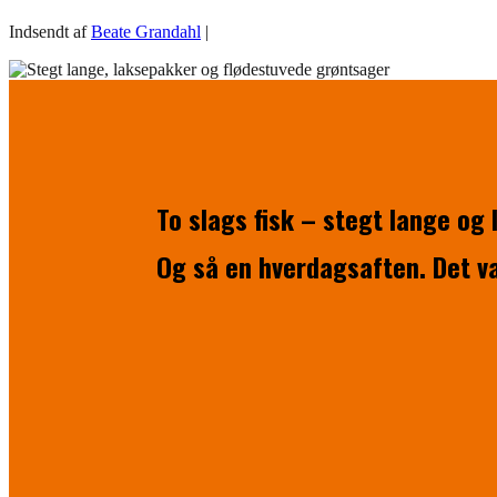
Indsendt af
Beate Grandahl
|
To slags fisk – stegt lange og
Og så en hverdagsaften. Det va