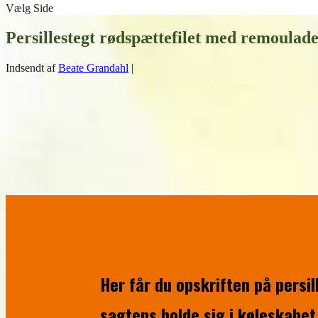
Vælg Side
Persillestegt rødspættefilet med remoulade
Indsendt af
Beate Grandahl
|
Her får du opskriften på persi
sagtens holde sig i køleskabet 