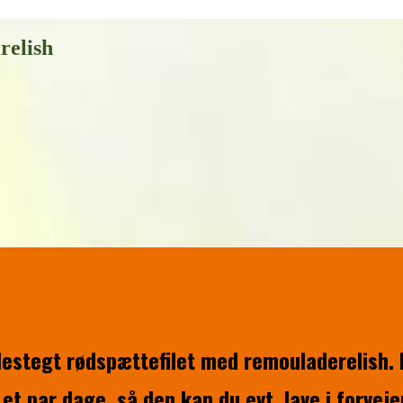
relish
llestegt rødspættefilet med remouladerelish.
et par dage, så den kan du evt. lave i forveje