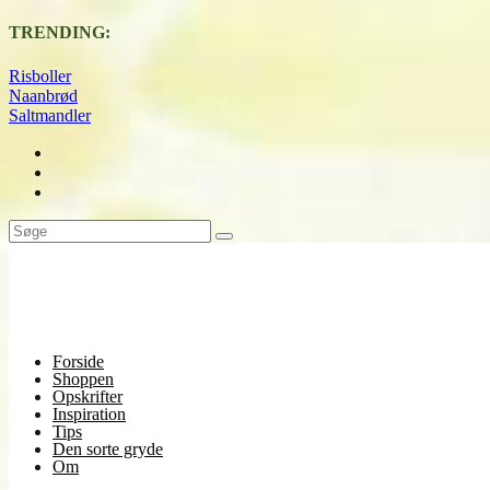
TRENDING:
Risboller
Naanbrød
Saltmandler
Forside
Shoppen
Opskrifter
Inspiration
Tips
Den sorte gryde
Om