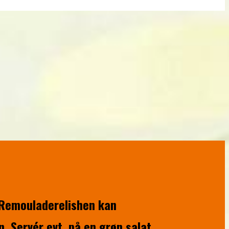
Remouladerelishen kan
n. Servér evt. på en grøn salat,