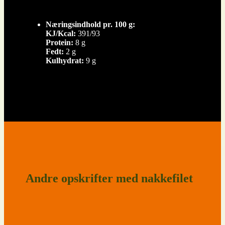
Næringsindhold pr. 100 g:
KJ/Kcal:
391/93
Protein:
8 g
Fedt:
2 g
Kulhydrat:
9 g
Andre opskrifter med nakkefilet