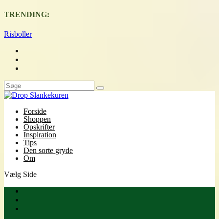
TRENDING:
Risboller
Forside
Shoppen
Opskrifter
Inspiration
Tips
Den sorte gryde
Om
Vælg Side