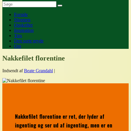
Forside
Shoppen
Opskrifter
Inspiration
Tips
Den sorte gryde
Om
Nakkefilet florentine
Indsendt af
Beate Grandahl
|
Nakkefilet florentine er ret, der lyder af
ingenting og ser ud af ingenting, men er en