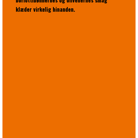
borlottibønnernes og olivenernes smag
klæder virkelig hinanden.