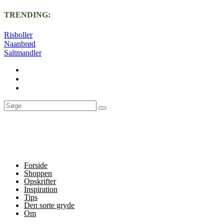
TRENDING:
Risboller
Naanbrød
Saltmandler
Forside
Shoppen
Opskrifter
Inspiration
Tips
Den sorte gryde
Om