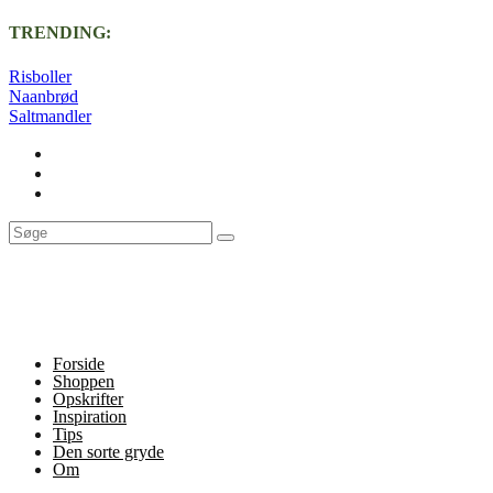
TRENDING:
Risboller
Naanbrød
Saltmandler
Forside
Shoppen
Opskrifter
Inspiration
Tips
Den sorte gryde
Om