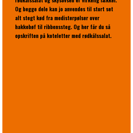
rødkålssalat og skysovsen er virkelig lækker.
Og begge dele kan jo anvendes til stort set
alt stegt kød fra medisterpølser over
hakkebøf til ribbenssteg. Og her får du så
opskriften på koteletter med rødkålssalat.