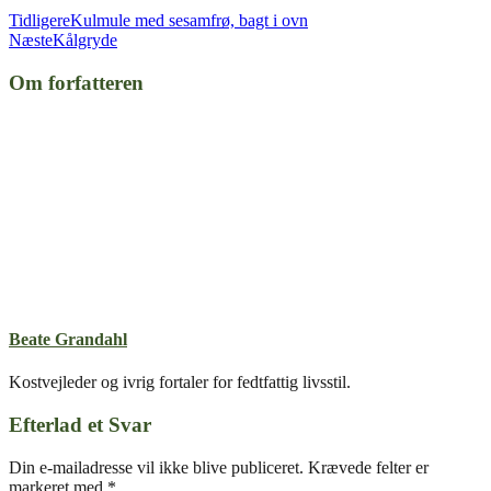
Tidligere
Kulmule med sesamfrø, bagt i ovn
Næste
Kålgryde
Om forfatteren
Beate Grandahl
Kostvejleder og ivrig fortaler for fedtfattig livsstil.
Efterlad et Svar
Din e-mailadresse vil ikke blive publiceret.
Krævede felter er
markeret med
*