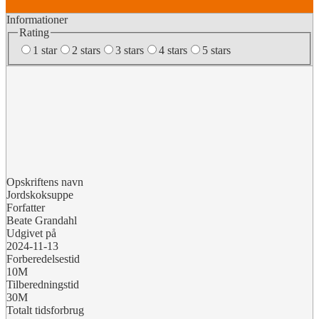
Informationer
Rating
1 star
2 stars
3 stars
4 stars
5 stars
Opskriftens navn
Jordskoksuppe
Forfatter
Beate Grandahl
Udgivet på
2024-11-13
Forberedelsestid
10M
Tilberedningstid
30M
Totalt tidsforbrug