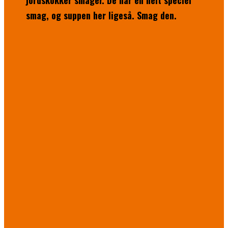
jordskokker smager. De har en helt speciel
smag, og suppen her ligeså. Smag den.