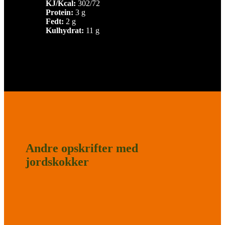
KJ/Kcal:
302/72
Protein:
3 g
Fedt:
2 g
Kulhydrat:
11 g
Andre opskrifter med
jordskokker