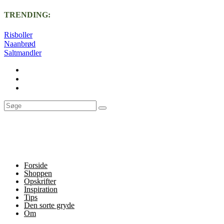
TRENDING:
Risboller
Naanbrød
Saltmandler
Forside
Shoppen
Opskrifter
Inspiration
Tips
Den sorte gryde
Om