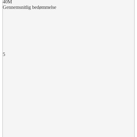
40M
Gennemsnitlig bedømmelse
5