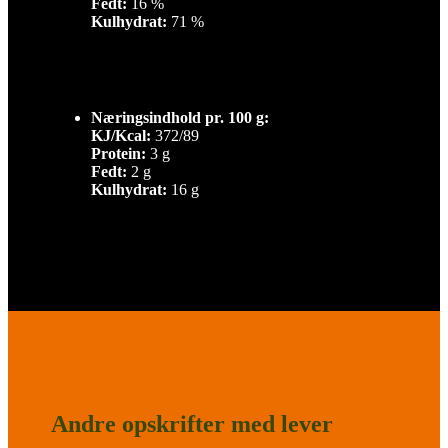
Fedt:
16 %
Kulhydrat:
71 %
Næringsindhold pr. 100 g:
KJ/Kcal:
372/89
Protein:
3 g
Fedt:
2 g
Kulhydrat:
16 g
Andre opskrifter med lever