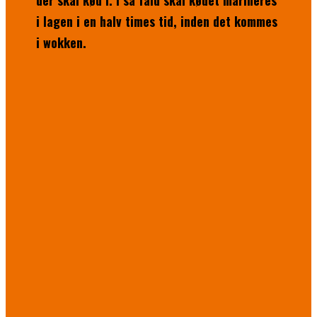
der skal kød i. I så fald skal kødet marineres
i lagen i en halv times tid, inden det kommes
i wokken.