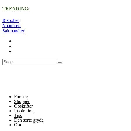
TRENDING:
Risboller
Naanbrød
Saltmandler
Forside
Shoppen
Opskrifter
Inspiration
Tips
Den sorte gryde
Om