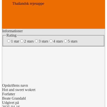
Thailandsk rejesuppe
Informationer
Rating
1 star
2 stars
3 stars
4 stars
5 stars
Opskriftens navn
Hot and sweet wokret
Forfatter
Beate Grandahl
Udgivet på
2025-04-16