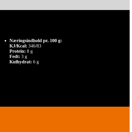
Næringsindhold pr. 100 g:
KJ/Kcal:
346/83
Protein:
8 g
Fedt:
3 g
Kulhydrat:
6 g