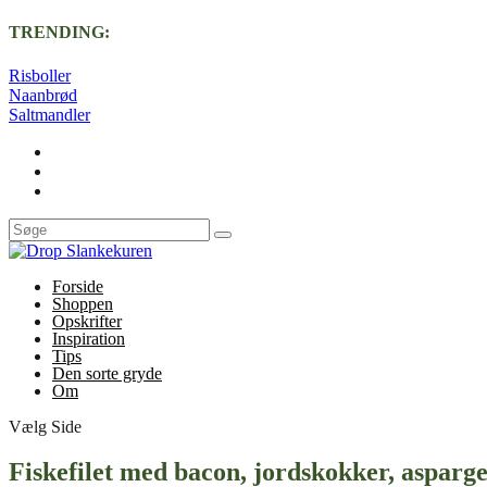
TRENDING:
Risboller
Naanbrød
Saltmandler
Forside
Shoppen
Opskrifter
Inspiration
Tips
Den sorte gryde
Om
Vælg Side
Fiskefilet med bacon, jordskokker, asparges