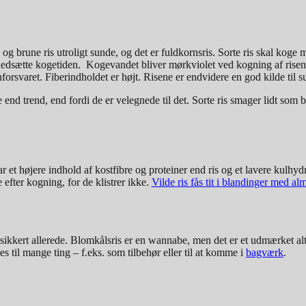
og brune ris utroligt sunde, og det er fuldkornsris. Sorte ris skal kog
dsætte kogetiden. Kogevandet bliver mørkviolet ved kogning af risene.
rsvaret. Fiberindholdet er højt. Risene er endvidere en god kilde til su
e end trend, end fordi de er velegnede til det. Sorte ris smager lidt som 
 har et højere indhold af kostfibre og proteiner end ris og et lavere kulh
 efter kogning, for de klistrer ikke.
Vilde ris fås tit i blandinger med alm
sikkert allerede. Blomkålsris er en wannabe, men det er et udmærket alter
 til mange ting – f.eks. som tilbehør eller til at komme i
bagværk
.