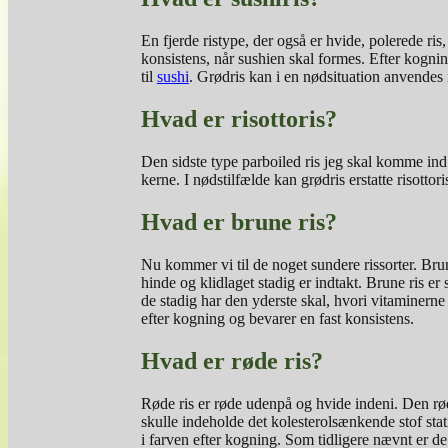
En fjerde ristype, der også er hvide, polerede ri
konsistens, når sushien skal formes. Efter kognin
til
sushi
. Grødris kan i en nødsituation anvendes i 
Hvad er risottoris?
Den sidste type parboiled ris jeg skal komme ind p
kerne. I nødstilfælde kan grødris erstatte risottori
Hvad er brune ris?
Nu kommer vi til de noget sundere rissorter. Brun
hinde og klidlaget stadig er indtakt. Brune ris e
de stadig har den yderste skal, hvori vitaminerne
efter kogning og bevarer en fast konsistens.
Hvad er røde ris?
Røde ris er røde udenpå og hvide indeni. Den rø
skulle indeholde det kolesterolsænkende stof stat
i farven efter kogning. Som tidligere nævnt er d