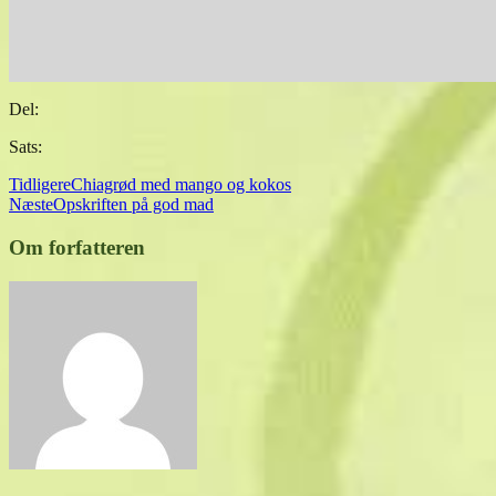
Del:
Sats:
Tidligere
Chiagrød med mango og kokos
Næste
Opskriften på god mad
Om forfatteren