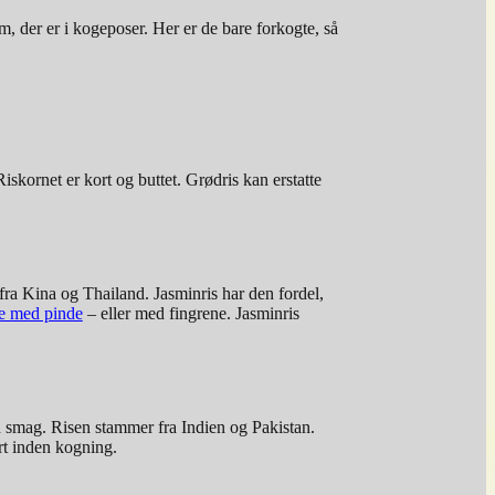
m, der er i kogeposer. Her er de bare forkogte, så
skornet er kort og buttet. Grødris kan erstatte
ra Kina og Thailand. Jasminris har den fordel,
se med pinde
– eller med fingrene. Jasminris
in smag. Risen stammer fra Indien og Pakistan.
ort inden kogning.