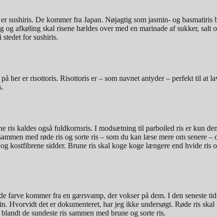
s, er sushiris. De kommer fra Japan. Nøjagtig som jasmin- og basmatiris b
g og afkøling skal risene hældes over med en marinade af sukker, salt og 
stedet for sushiris.
å her er risottoris. Risottoris er – som navnet antyder – perfekt til at l
s.
e ris kaldes også fuldkornsris. I modsætning til parboiled ris er kun den
r sammen med røde ris og sorte ris – som du kan læse mere om senere – de
 og kostfibrene sidder. Brune ris skal koge koge længere end hvide ris 
de farve kommer fra en gærsvamp, der vokser på dem. I den seneste tid 
in. Hvorvidt det er dokumenteret, har jeg ikke undersøgt. Røde ris skal 
e blandt de sundeste ris sammen med brune og sorte ris.