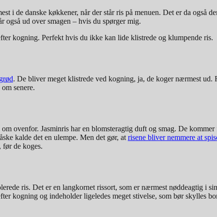
mest i de danske køkkener, når der står ris på menuen. Det er da også de
går også ud over smagen – hvis du spørger mig.
s efter kogning. Perfekt hvis du ikke kan lide klistrede og klumpende ris.
grød
. De bliver meget klistrede ved kogning, ja, de koger nærmest ud. Ri
e om senere.
e om ovenfor. Jasminris har en blomsteragtig duft og smag. De kommer f
 måske kalde det en ulempe. Men det gør, at
risene bliver nemmere at spi
, før de koges.
lerede ris. Det er en langkornet rissort, som er nærmest nøddeagtig i s
 efter kogning og indeholder ligeledes meget stivelse, som bør skylles b