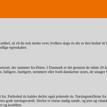
artikel, så vil du nok tænke over, hvilken slags ris der er den bedste til 
kellige egenskaber.
ornsort, der stammer fra Østen. I Danmark er det gennem de sidste 20 år 
ere, billigere, hurtigere, nemmere eller fordi danskerne synes, de smager
et fra. Parboiled ris kaldes derfor også polerede ris. Næringsstofferne fra
es gode næringsværdi. Derfor er risene stadig sunde, og jern og vitamin
er og kostfibre.