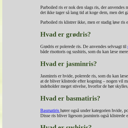
Parboiled ris er nok den slags ris, der anvendes 
det ikke tager så lang tid at koge dem, men det 
Parboiled ris klistrer ikke, men er stadig løse ri
Hvad er grødris?
Grødris er polerede ris. De anvendes selvsagt til
både risottoris og sushiris, som du kan læse mer
Hvad er jasminris?
Jasminris er hvide, polerede ris, som du kan læs
at de bliver klistrede efter kogning – nogen vil
indeholder meget stivelse, hvorfor de bør skylles
Hvad er basmatiris?
Basmatiris
hører også under kategorien hvide, po
Disse ris bliver ligesom jasminris også klistrede
Hvad er sushiris?