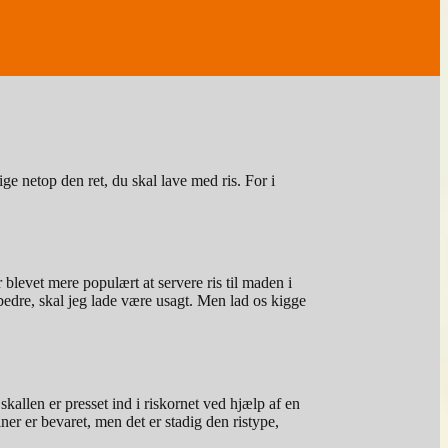
lige netop den ret, du skal lave med ris. For i
blevet mere populært at servere ris til maden i
 bedre, skal jeg lade være usagt. Men lad os kigge
 skallen er presset ind i riskornet ved hjælp af en
er er bevaret, men det er stadig den ristype,