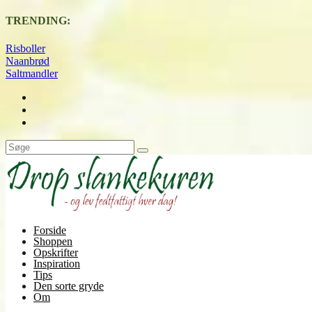
TRENDING:
Risboller
Naanbrød
Saltmandler
Forside
Shoppen
Opskrifter
Inspiration
Tips
Den sorte gryde
Om