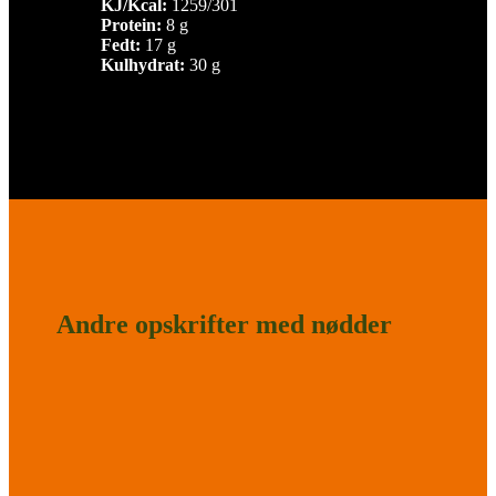
KJ/Kcal:
1259/301
Protein:
8 g
Fedt:
17 g
Kulhydrat:
30 g
Andre opskrifter med nødder