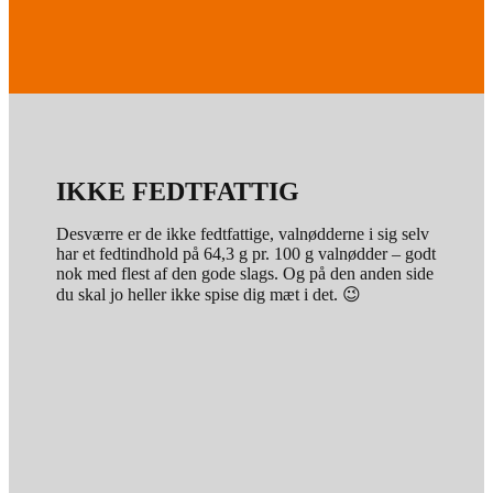
IKKE FEDTFATTIG
Desværre er de ikke fedtfattige, valnødderne i sig selv
har et fedtindhold på 64,3 g pr. 100 g valnødder – godt
nok med flest af den gode slags. Og på den anden side
du skal jo heller ikke spise dig mæt i det. 😉
100 g valnøddekerner – du skal regne med at
over halvdelen af en valnød er skal, så hvis du