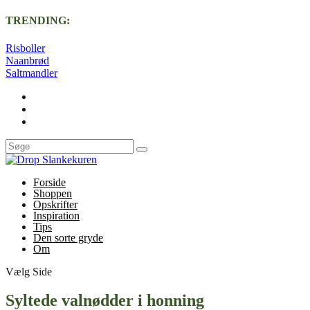
TRENDING:
Risboller
Naanbrød
Saltmandler
Forside
Shoppen
Opskrifter
Inspiration
Tips
Den sorte gryde
Om
Vælg Side
Syltede valnødder i honning