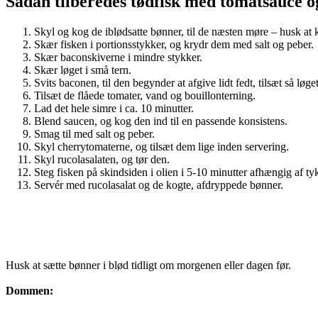
Sådan tilberedes tødfisk med tomatsauce o
Skyl og kog de iblødsatte bønner, til de næsten møre – husk at k
Skær fisken i portionsstykker, og krydr dem med salt og peber.
Skær baconskiverne i mindre stykker.
Skær løget i små tern.
Svits baconen, til den begynder at afgive lidt fedt, tilsæt så løge
Tilsæt de flåede tomater, vand og bouillonterning.
Lad det hele simre i ca. 10 minutter.
Blend saucen, og kog den ind til en passende konsistens.
Smag til med salt og peber.
Skyl cherrytomaterne, og tilsæt dem lige inden servering.
Skyl rucolasalaten, og tør den.
Steg fisken på skindsiden i olien i 5-10 minutter afhængig af ty
Servér med rucolasalat og de kogte, afdryppede bønner.
Husk at sætte bønner i blød tidligt om morgenen eller dagen før.
Dommen: