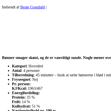
Indsendt af
Beate Grandahl
|
Bønner smager skønt, og de er vanvittigt sunde. Nogle mener oven
Kategori
: Hovedret
Antal
: 4 personer
Tilberedning
: 45 minutter – husk at sætte bønnerne i blød i 
Fryseegnet
: Nej
Pr. person:
KJ/Kcal:
1963/467
Energifordeling:
Protein:
35 %
Fedt:
14 %
Kulhydrat:
51 %
Næringsindhold pr. 100 g: