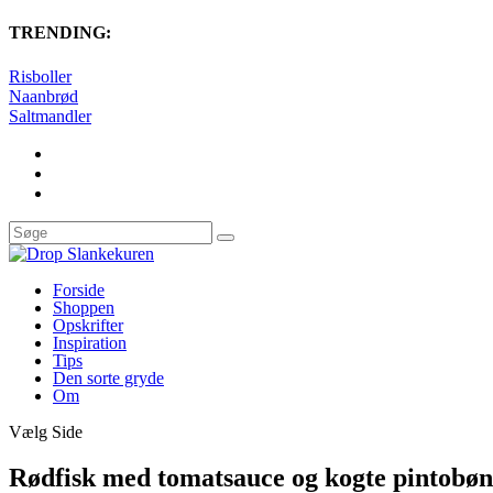
TRENDING:
Risboller
Naanbrød
Saltmandler
Forside
Shoppen
Opskrifter
Inspiration
Tips
Den sorte gryde
Om
Vælg Side
Rødfisk med tomatsauce og kogte pintobø