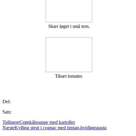
Skær løget i små tern.
Tilsæt tomater.
Del:
Sats:
Tidligere
Grønkålssuppe med kartofler
Næste
Kylling stegt i cognac med timian-hvidløgspasta