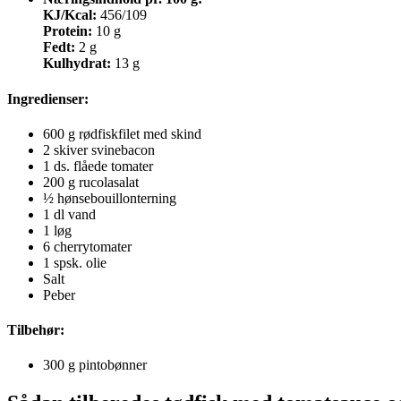
KJ/Kcal:
456/109
Protein:
10 g
Fedt:
2 g
Kulhydrat:
13 g
Ingredienser
:
600 g rødfiskfilet med skind
2 skiver svinebacon
1 ds. flåede tomater
200 g rucolasalat
½ hønsebouillonterning
1 dl vand
1 løg
6 cherrytomater
1 spsk. olie
Salt
Peber
Tilbehør:
300 g pintobønner