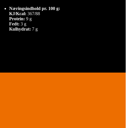
Næringsindhold pr. 100 g:
KJ/Kcal:
367/88
Protein:
9 g
Fedt:
3 g
Kulhydrat:
7 g