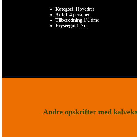
Kategori
: Hovedret
Antal
: 4 personer
Tilberedning
:1½ time
Fryseegnet
: Nej
Andre opskrifter med kalvek