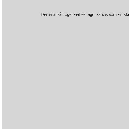
Der er altså noget ved estragonsauce, som vi 
800 g magert kalvekød (helt stykke)
15 g stegemargarine
6 skalotteløg
½ tsk. reven citronskal
1 bdt. estragon
½ dl vand
½ dl fløde, 4 %
1 spsk. mel
Salt
Peber