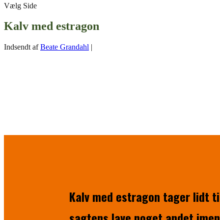
Vælg Side
Kalv med estragon
Indsendt af
Beate Grandahl
|
Kalv med estragon tager lidt ti
sagtens lave noget andet imen