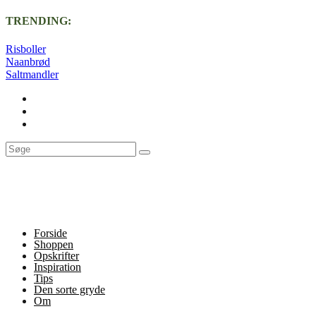
TRENDING:
Risboller
Naanbrød
Saltmandler
Forside
Shoppen
Opskrifter
Inspiration
Tips
Den sorte gryde
Om