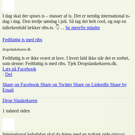
I dag skal der spises is – masser af is. Det er nemlig international is-
dag i dag. Den tredje søndag i juli. Så tag det helt cool, og nap en
tallerkenfuld lækker ribs-is. 👇
...
Se mere
Se mindre
Fedtfattig is med ribs
dropslankekuren.dk
Fedtfattig is er ikke svært at lave. I hvert fald ikke når det er sorbet,
som denne: Fedtfattig is med ribs. Tjek Dropslankekuren.dk.
Læs på Facebook
·
Del
Share on Facebook
Share on Twitter
Share on LinkedIn
Share by
Email
Drop Slankekuren
1 måned siden
International kebabdag skal da fejres med en tyrkisk pide (pizza)