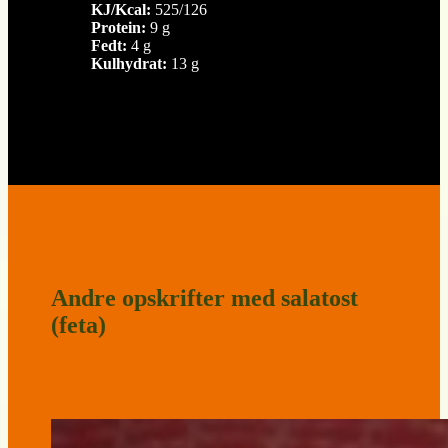
KJ/Kcal:
525/126
Protein:
9 g
Fedt:
4 g
Kulhydrat:
13 g
Andre opskrifter med salatost
(feta)