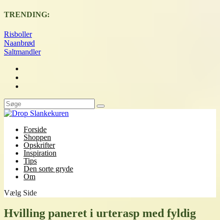
TRENDING:
Risboller
Naanbrød
Saltmandler
Forside
Shoppen
Opskrifter
Inspiration
Tips
Den sorte gryde
Om
Vælg Side
Hvilling paneret i urterasp med fyldig