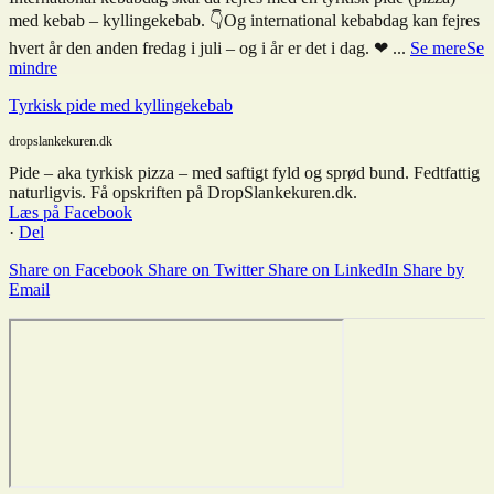
med kebab – kyllingekebab. 👇
Og international kebabdag kan fejres
hvert år den anden fredag i juli – og i år er det i dag. ❤
...
Se mere
Se
mindre
Tyrkisk pide med kyllingekebab
dropslankekuren.dk
Pide – aka tyrkisk pizza – med saftigt fyld og sprød bund. Fedtfattig
naturligvis. Få opskriften på DropSlankekuren.dk.
Læs på Facebook
·
Del
Share on Facebook
Share on Twitter
Share on LinkedIn
Share by
Email