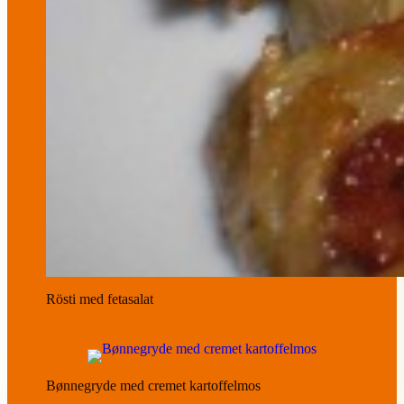
Rösti med fetasalat
Bønnegryde med cremet kartoffelmos