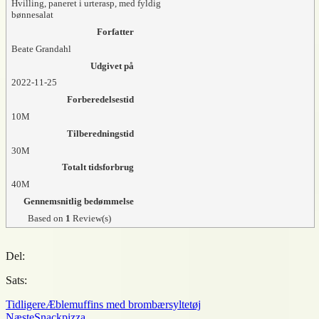
Hvilling, paneret i urterasp, med fyldig
bønnesalat
Forfatter
Beate Grandahl
Udgivet på
2022-11-25
Forberedelsestid
10M
Tilberedningstid
30M
Totalt tidsforbrug
40M
Gennemsnitlig bedømmelse
Based on
1
Review(s)
Del:
Sats:
Tidligere
Æblemuffins med brombærsyltetøj
Næste
Snackpizza