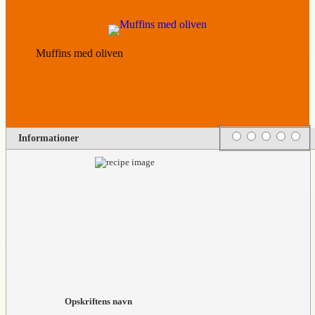
Muffins med oliven
Rating
1 star
2 stars
3 stars
4 stars
5 s
Informationer
Opskriftens navn