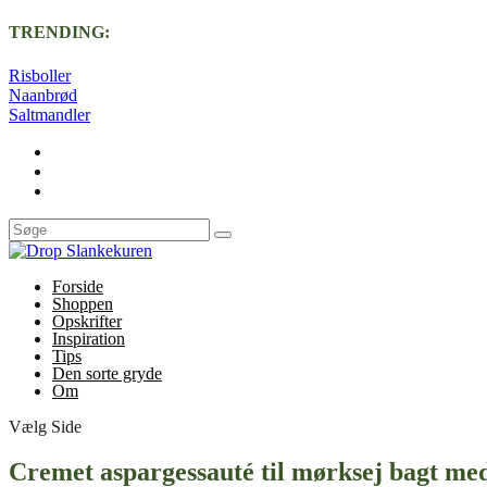
TRENDING:
Risboller
Naanbrød
Saltmandler
Forside
Shoppen
Opskrifter
Inspiration
Tips
Den sorte gryde
Om
Vælg Side
Cremet aspargessauté til mørksej bagt me