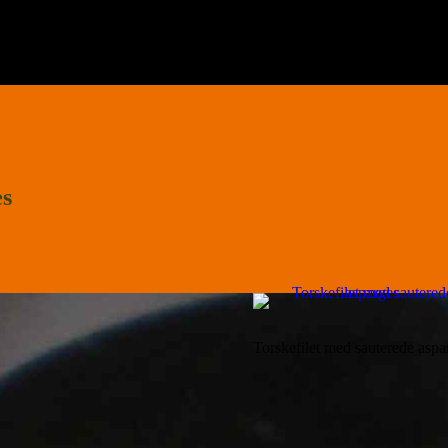
es
Torskefilet med sauterede aspa