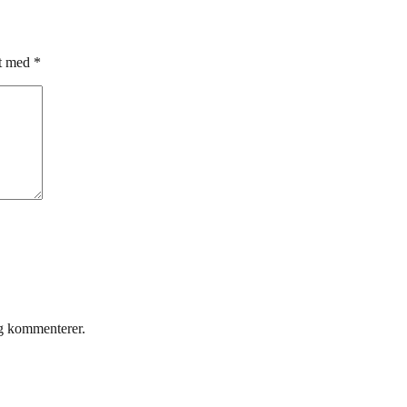
et med
*
eg kommenterer.