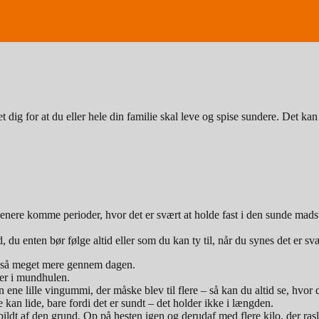
 dig for at du eller hele din familie skal leve og spise sundere. Det kan
senere komme perioder, hvor det er svært at holde fast i den sunde madst
, du enten bør følge altid eller som du kan ty til, når du synes det er sv
re så meget mere gennem dagen.
er i mundhulen.
e lille vingummi, der måske blev til flere – så kan du altid se, hvor det
ke kan lide, bare fordi det er sundt – det holder ikke i længden.
spildt af den grund. Op på hesten igen og derudaf med flere kilo, der rasl