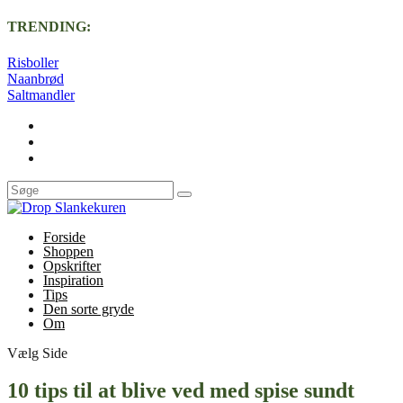
TRENDING:
Risboller
Naanbrød
Saltmandler
Forside
Shoppen
Opskrifter
Inspiration
Tips
Den sorte gryde
Om
Vælg Side
10 tips til at blive ved med spise sundt