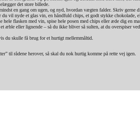
ødelægger det store billede.
ig mindst en gang om ugen, og nyd, hvordan vægten falder. Skriv gerne di
 du vil nyde et glas vin, en håndfuld chips, et godt stykke chokolade, e
hele flasken med vin, spise hele posen med chips eller æde dig en mavep
 et æble eller lignende – så du ikke bliver så sulten, at du overspiser ve
s du skulle få brug for et hurtigt mellemmåltid.
ter” til rådene herover, så skal du nok hurtig komme på rette vej igen.