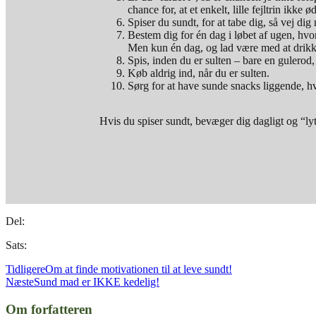
chance for, at et enkelt, lille fejltrin ikke 
Spiser du sundt, for at tabe dig, så vej d
Bestem dig for én dag i løbet af ugen, hvor
Men kun én dag, og lad være med at drikke 
Spis, inden du er sulten – bare en gulerod,
Køb aldrig ind, når du er sulten.
Sørg for at have sunde snacks liggende, hvi
Hvis du spiser sundt, bevæger dig dagligt og “lyt
Del:
Sats:
Tidligere
Om at finde motivationen til at leve sundt!
Næste
Sund mad er IKKE kedelig!
Om forfatteren