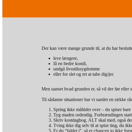
Der kan være mange grunde til, at du har besluttet
leve længere,
få en bedre kondi,
undgå livsstilssygdomme
eller for slet og ret at tabe dig/jer.
Men uanset hvad grunden er, så vil der før eller 
Til sådanne situationer har vi samlet en række råd
Spring ikke måltider over – du spiser ba
Tyg maden ordentlig. Forbrændingen start
Skriv kostdagbog. ALT skal med, også den en
Tving ikke dig selv til at spise ting, du ik
Er du “faldet i”, så er chancen jo ikke for