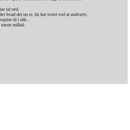
ne tal ned.
ller hvad det nu er, du har svært ved at undvære.
ine til i slik .
d næste måltid.