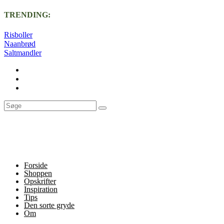
TRENDING:
Risboller
Naanbrød
Saltmandler
Forside
Shoppen
Opskrifter
Inspiration
Tips
Den sorte gryde
Om