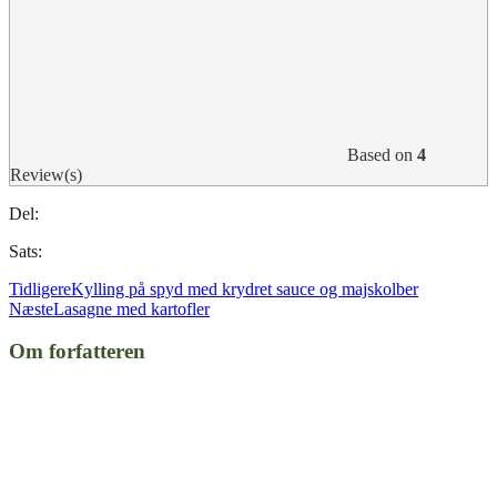
Based on
4
Review(s)
Del:
Sats:
Tidligere
Kylling på spyd med krydret sauce og majskolber
Næste
Lasagne med kartofler
Om forfatteren