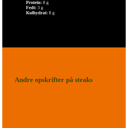
Protein:
8 g
Fedt:
3 g
Kulhydrat:
8 g
Andre opskrifter på steaks