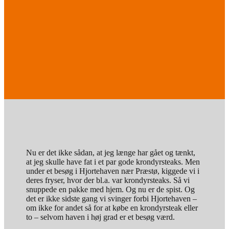
Nu er det ikke sådan, at jeg længe har gået og tænkt,
at jeg skulle have fat i et par gode krondyrsteaks. Men
under et besøg i Hjortehaven nær Præstø, kiggede vi i
deres fryser, hvor der bl.a. var krondyrsteaks. Så vi
snuppede en pakke med hjem. Og nu er de spist. Og
det er ikke sidste gang vi svinger forbi Hjortehaven –
om ikke for andet så for at købe en krondyrsteak eller
to – selvom haven i høj grad er et besøg værd.