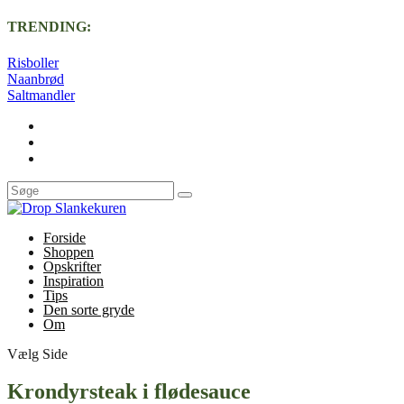
TRENDING:
Risboller
Naanbrød
Saltmandler
Forside
Shoppen
Opskrifter
Inspiration
Tips
Den sorte gryde
Om
Vælg Side
Krondyrsteak i flødesauce