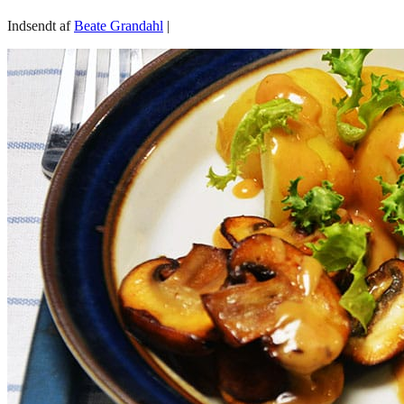
Indsendt af
Beate Grandahl
|