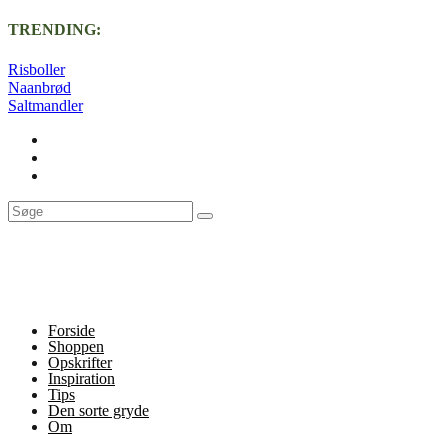
TRENDING:
Risboller
Naanbrød
Saltmandler
Forside
Shoppen
Opskrifter
Inspiration
Tips
Den sorte gryde
Om