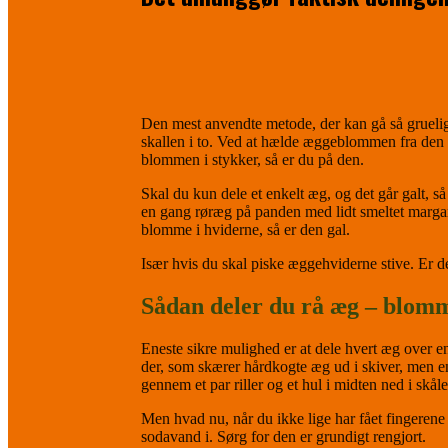
Den mest anvendte metode, der kan gå så grueligt
skallen i to. Ved at hælde æggeblommen fra den e
blommen i stykker, så er du på den.
Skal du kun dele et enkelt æg, og det går galt, så
en gang røræg på panden med lidt smeltet margar
blomme i hviderne, så er den gal.
Især hvis du skal piske æggehviderne stive. Er d
Sådan deler du rå æg – blomme
Eneste sikre mulighed er at dele hvert æg over en
der, som skærer hårdkogte æg ud i skiver, men en
gennem et par riller og et hul i midten ned i skå
Men hvad nu, når du ikke lige har fået fingerene
sodavand i. Sørg for den er grundigt rengjort.