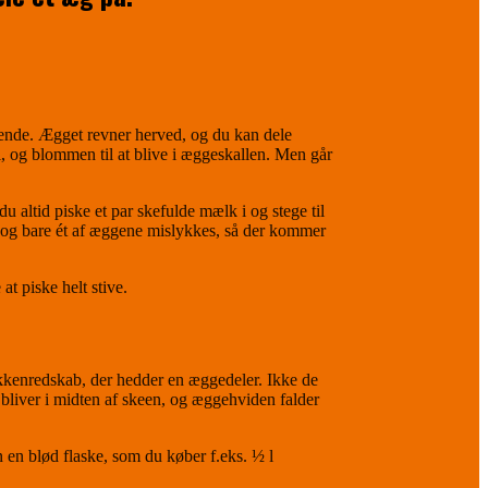
gnende. Ægget revner herved, og du kan dele
l, og blommen til at blive i æggeskallen. Men går
u altid piske et par skefulde mælk i og stege til
g og bare ét af æggene mislykkes, så der kommer
t piske helt stive.
køkkenredskab, der hedder en æggedeler. Ikke de
 bliver i midten af skeen, og æggehviden falder
 en blød flaske, som du køber f.eks. ½ l