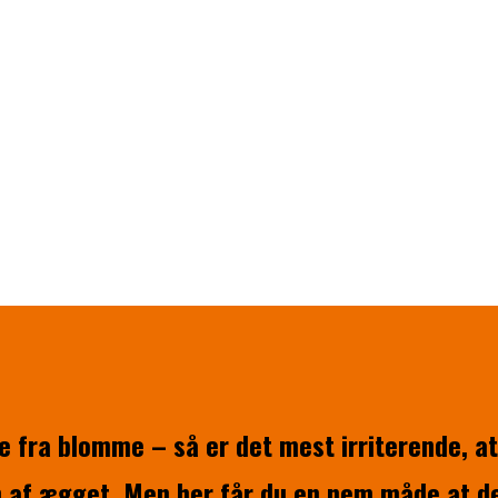
de fra blomme – så er det mest irriterende, 
n af ægget. Men her får du en nem måde at de