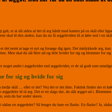
 galt, er at slå siden af det rå æg hårdt mod kanten på en skål eller li
ne skal til den anden, kan du nu få æggehviden til at løbe ned i en skå
 er det nemt at tage et nyt og forsøge dig igen. Det mislykkede æg, kan d
ine. Men skal du slå flere ud og dele hvider for sig og blommer for si
er noget andet i æggehvider end æggehvider, er de så godt som umulige a
 for sig og hvide for sig
 tredje skål … eller er det? Nej det er det ikke. Faktisk findes der et 
 æggedeler til rå æg. Det er en slags ske, du slår ægget ud i. Blommen
len, som du har under skeen.
 i sådan en æggedeler? Så bruger du bare en flaske. En flaske? Ja, sådan