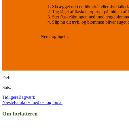
Slå ægget ud i en lille skål eller dyb talle
Tag låget af flasken, og tryk på midten af f
Sæt flaskeåbningen ned mod æggeblommen,
Slip nu dit tryk, og blommen bliver suget 
Nemt og ligetil.
Del:
Sats:
Tidligere
Bagværk
Næste
Falukorv med ost og tomat
Om forfatteren