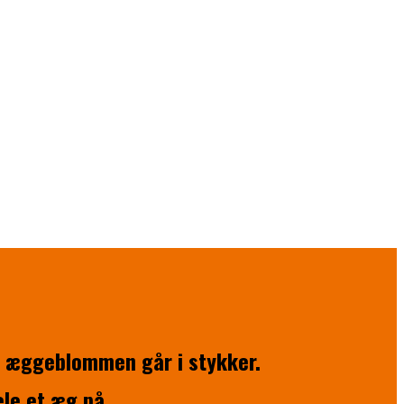
at æggeblommen går i stykker.
le et æg på.