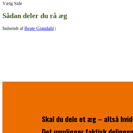
Vælg Side
Sådan deler du rå æg
Indsendt af
Beate Grandahl
|
Skal du dele et æg – altså hvi
Det umuliggør faktisk delinge