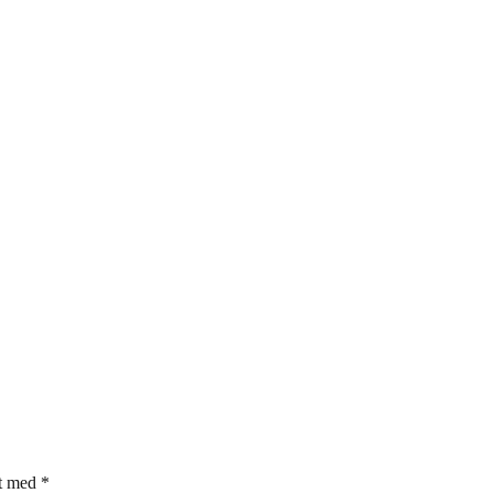
et med
*