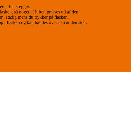
rken – hele ægget.
lasken, så noget af luften presses ud af den.
 stadig mens du trykker på flasken.
op i flasken og kan hældes over i en anden skål.