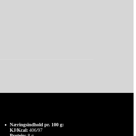
Næringsindhold pr. 100 g:
KJ/Kcal:
406/97
Protein:
8 g