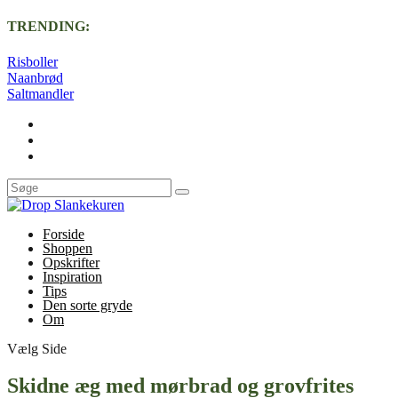
TRENDING:
Risboller
Naanbrød
Saltmandler
Forside
Shoppen
Opskrifter
Inspiration
Tips
Den sorte gryde
Om
Vælg Side
Skidne æg med mørbrad og grovfrites