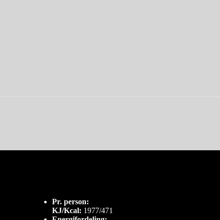
Pr. person:
KJ/Kcal:
1977/471
Energifordeling: