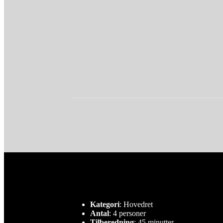
Kategori
: Hovedret
Antal
: 4 personer
Tilberedning
: 45 minutter