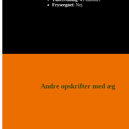
Fryseegnet
: Nej
Andre opskrifter med æg