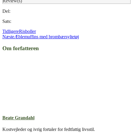
Review(s)
Del:
Sats:
Tidligere
Risboller
Næste
Æblemuffins med brombærsyltetøj
Om forfatteren
Beate Grandahl
Kostvejleder og ivrig fortaler for fedtfattig livsstil.