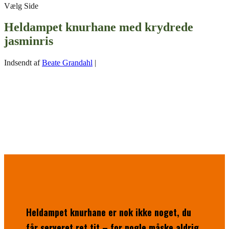
Vælg Side
Heldampet knurhane med krydrede
jasminris
Indsendt af
Beate Grandahl
|
Heldampet knurhane er nok ikke noget, du
får serveret ret tit – for nogle måske aldrig.