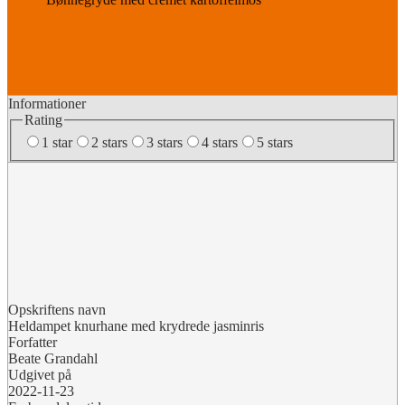
Informationer
Rating
1 star
2 stars
3 stars
4 stars
5 stars
Opskriftens navn
Heldampet knurhane med krydrede jasminris
Forfatter
Beate Grandahl
Udgivet på
2022-11-23