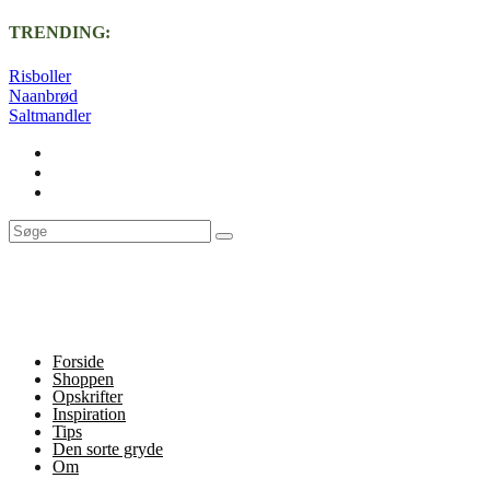
TRENDING:
Risboller
Naanbrød
Saltmandler
Forside
Shoppen
Opskrifter
Inspiration
Tips
Den sorte gryde
Om