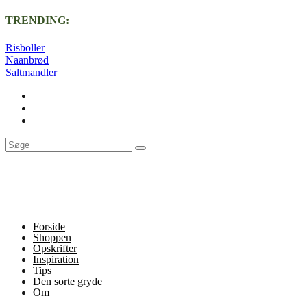
TRENDING:
Risboller
Naanbrød
Saltmandler
Forside
Shoppen
Opskrifter
Inspiration
Tips
Den sorte gryde
Om