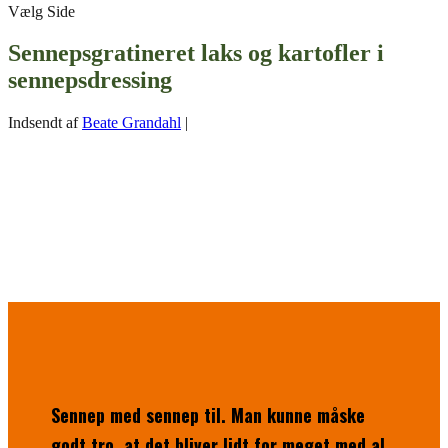
Vælg Side
Sennepsgratineret laks og kartofler i
sennepsdressing
Indsendt af
Beate Grandahl
|
Sennep med sennep til. Man kunne måske
godt tro, at det bliver lidt for meget med al