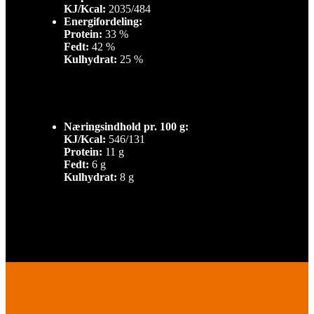
KJ/Kcal:
2035/484
Energifordeling:
Protein:
33 %
Fedt:
42 %
Kulhydrat:
25 %
Næringsindhold pr. 100 g:
KJ/Kcal:
546/131
Protein:
11 g
Fedt:
6 g
Kulhydrat:
8 g