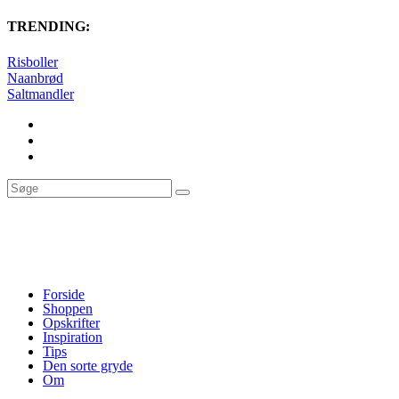
TRENDING:
Risboller
Naanbrød
Saltmandler
Forside
Shoppen
Opskrifter
Inspiration
Tips
Den sorte gryde
Om