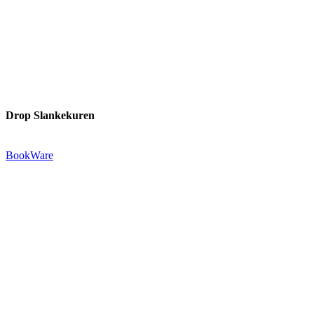
Drop Slankekuren
Udgivet af:
BookWare
Præstemarksvej 20-22
4653 Karise
Tlf.: +45 29 72 55 73