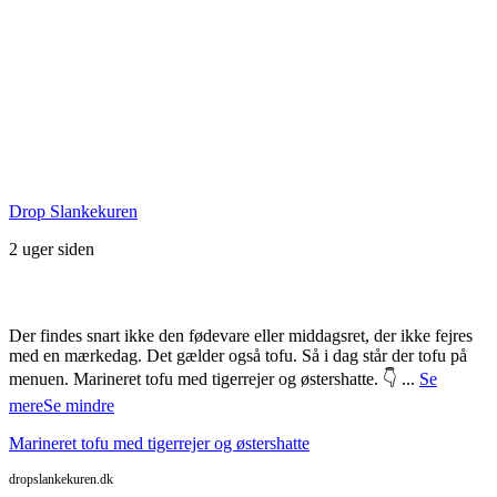
Seneste Facebook-opslag
Drop Slankekuren
2 uger siden
Der findes snart ikke den fødevare eller middagsret, der ikke fejres
med en mærkedag. Det gælder også tofu. Så i dag står der tofu på
menuen. Marineret tofu med tigerrejer og østershatte. 👇
...
Se
mere
Se mindre
Marineret tofu med tigerrejer og østershatte
dropslankekuren.dk