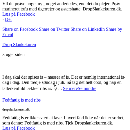
Vil du prøve noget nyt, noget anderledes, end det du plejer. Prøv
marineret tofu med tigerrejer og østershatte. DropSlankekuren.dk.
Læs på Facebook
·
Del
Share on Facebook
Share on Twitter
Share on LinkedIn
Share by
Email
Drop Slankekuren
3 uger siden
I dag skal der spises is – masser af is. Det er nemlig international is-
dag i dag. Den tredje søndag i juli. Så tag det helt cool, og nap en
tallerkenfuld lækker ribs-is. 👇
...
Se mere
Se mindre
Fedtfattig is med ribs
dropslankekuren.dk
Fedtfattig is er ikke svært at lave. I hvert fald ikke når det er sorbet,
som denne: Fedtfattig is med ribs. Tjek Dropslankekuren.dk.
Læs på Facebook