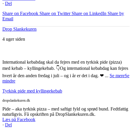
·
Del
Share on Facebook
Share on Twitter
Share on LinkedIn
Share by
Email
Drop Slankekuren
4 uger siden
International kebabdag skal da fejres med en tyrkisk pide (pizza)
med kebab – kyllingekebab. 👇
Og international kebabdag kan fejres
hvert år den anden fredag i juli – og i år er det i dag. ❤
...
Se mere
Se
mindre
Tyrkisk pide med kyllingekebab
dropslankekuren.dk
Pide – aka tyrkisk pizza – med saftigt fyld og sprød bund. Fedtfattig
naturligvis. Få opskriften på DropSlankekuren.dk.
Læs på Facebook
·
Del